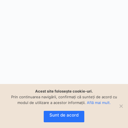
Acest site foloseşte cookie-uri.
Prin continuarea navigării, confirmați că sunteți de acord cu
modul de utilizare a acestor informaţii.
Află mai mult.
Sunt de acord
Copyright © 2023 Smart Proiect built and powered by
AtumProiect.ro