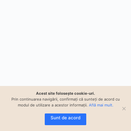
Acest site foloseşte cookie-uri.
Prin continuarea navigării, confirmați că sunteți de acord cu
modul de utilizare a acestor informaţii.
Află mai mult.
Sunt de acord
Copyright © 2023 Smart Proiect built and powered by
AtumProiect.ro