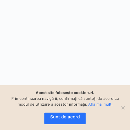
Acest site foloseşte cookie-uri.
Prin continuarea navigării, confirmați că sunteți de acord cu
modul de utilizare a acestor informaţii.
Află mai mult.
Sunt de acord
Copyright © 2023 Smart Proiect built and powered by
AtumProiect.ro